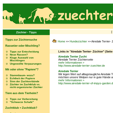
[
Züchter - Tipps
Tipps zur Züchtersuche
Home
>>
Hundezüchter
>> Airedale Terrier- 
Rassetier oder Mischling?
Links in "Airedale Terrier- Züchter" (Seite
Tipps zur Entscheidung
Neue Rassen?
Airedale Terrier Zucht
Kluge Auswahl von
Airedale Terrier Züchterseite
Mischlingen
mehr Informationen >
Ungewollte Verpaarungen
http://www.airedale-terrier-zuechter.de
Mit oder ohne "Papiere"?
Airedale Terrier
Wir legen Wert auf alltagstaugliche Airedale 
Stammbaum- wozu?
möchten unsere Welpen nur in gute Hände 
Echtheit der Papiere
mehr Informationen >
Sinn der Zuchtverbände
http://www.airedale-terrier-of-impys-garden.
Züchter im Zuchtklub vs.
nicht organisierter Züchter
Tiere aus dem Tierheim?
Tipps zur Vorbereitung
"Schwarze Schafe"
Zuchtklub = Zuchtklub?