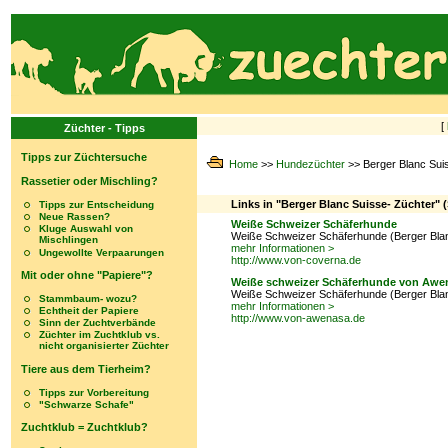
[
Züchter - Tipps
Tipps zur Züchtersuche
Home
>>
Hundezüchter
>> Berger Blanc Sui
Rassetier oder Mischling?
Links in "Berger Blanc Suisse- Züchter" (
Tipps zur Entscheidung
Neue Rassen?
Weiße Schweizer Schäferhunde
Kluge Auswahl von
Weiße Schweizer Schäferhunde (Berger Bla
Mischlingen
mehr Informationen >
Ungewollte Verpaarungen
http://www.von-coverna.de
Mit oder ohne "Papiere"?
Weiße schweizer Schäferhunde von Awe
Weiße Schweizer Schäferhunde (Berger Bla
Stammbaum- wozu?
mehr Informationen >
Echtheit der Papiere
http://www.von-awenasa.de
Sinn der Zuchtverbände
Züchter im Zuchtklub vs.
nicht organisierter Züchter
Tiere aus dem Tierheim?
Tipps zur Vorbereitung
"Schwarze Schafe"
Zuchtklub = Zuchtklub?