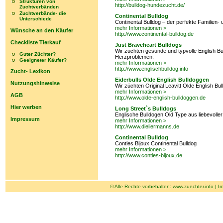
Strukturen von
http://bulldog-hundezucht.de/
Zuchtverbänden
Zuchtverbände- die
Continental Bulldog
Unterschiede
Continental Bulldog – der perfekte Familien-
mehr Informationen >
Wünsche an den Käufer
http://www.continental-bulldog.de
Checkliste Tierkauf
Just Braveheart Bulldogs
Wir züchten gesunde und typvolle English Bu
Guter Züchter?
Herzproblemen.
Geeigneter Käufer?
mehr Informationen >
http://www.englischbulldog.info
Zucht- Lexikon
Eiderbulls Olde English Bulldoggen
Nutzungshinweise
Wir züchten Original Leavitt Olde English Bu
mehr Informationen >
AGB
http://www.olde-english-bulldoggen.de
Hier werben
Long Street`s Bulldogs
Englische Bulldogen Old Type aus liebevolle
Impressum
mehr Informationen >
http://www.dieliermanns.de
Continental Bulldog
Conties Bijoux Continental Bulldog
mehr Informationen >
http://www.conties-bijoux.de
© Alle Rechte vorbehalten:
www.zuechter.info
|
In