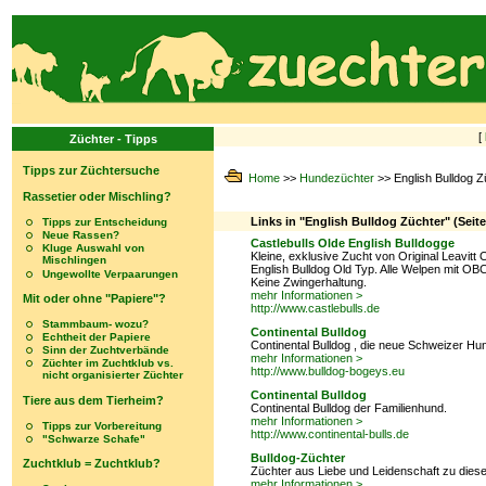
[
Züchter - Tipps
Tipps zur Züchtersuche
Home
>>
Hundezüchter
>> English Bulldog Z
Rassetier oder Mischling?
Links in "English Bulldog Züchter" (Seite
Tipps zur Entscheidung
Neue Rassen?
Castlebulls Olde English Bulldogge
Kluge Auswahl von
Kleine, exklusive Zucht von Original Leavit
Mischlingen
English Bulldog Old Typ. Alle Welpen mit OBC
Ungewollte Verpaarungen
Keine Zwingerhaltung.
mehr Informationen >
Mit oder ohne "Papiere"?
http://www.castlebulls.de
Stammbaum- wozu?
Continental Bulldog
Echtheit der Papiere
Continental Bulldog , die neue Schweizer H
Sinn der Zuchtverbände
mehr Informationen >
Züchter im Zuchtklub vs.
http://www.bulldog-bogeys.eu
nicht organisierter Züchter
Continental Bulldog
Tiere aus dem Tierheim?
Continental Bulldog der Familienhund.
mehr Informationen >
Tipps zur Vorbereitung
http://www.continental-bulls.de
"Schwarze Schafe"
Bulldog-Züchter
Zuchtklub = Zuchtklub?
Züchter aus Liebe und Leidenschaft zu dies
mehr Informationen >