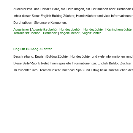
Zuechter.info- das Portal für alle, die Tiere mögen, ein Tier suchen oder Tierbedar
Inhalt dieser Seite: English Bulldog Züchter, Hundezüchter und viele Informationen 
Durchstöbern Sie unsere Kategorien:
Aquarianer
|
Aquaristikzubehör
|
Hundezubehör
|
Hundezüchter
|
Kaninchenzüchter
Terraristikzubehör
|
Tierbedarf
|
Vogelzubehör
|
Vogelzüchter
English Bulldog Züchter
Beschreibung: English Bulldog Züchter, Hundezüchter und viele Informationen rund 
Diese Seite/Rubrik bietet Ihnen spezielle Informationen zu: English Bulldog Züchter
Ihr zuechter. info- Team wünscht Ihnen viel Spaß und Erfolg beim Durchsuchen der 