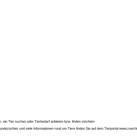
gen, ein Tier suchen oder Tierbedarf anbieten bzw. finden möchten
 Hundezüchter und viele Informationen rund um Tiere finden Sie auf dem Tierportal www.zuecht