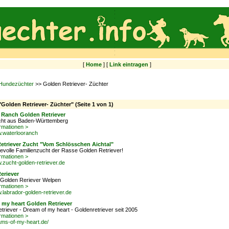
[
Home
] [
Link eintragen
]
Hundezüchter
>> Golden Retriever- Züchter
"Golden Retriever- Züchter" (Seite 1 von 1)
 Ranch Golden Retriever
ht aus Baden-Württemberg
rmationen >
w.waterlooranch
etriever Zucht "Vom Schlösschen Aichtal"
ebevolle Familienzucht der Rasse Golden Retriever!
rmationen >
w.zucht-golden-retriever.de
eriever
-Golden Reriever Welpen
rmationen >
w.labrador-golden-retriever.de
 my heart Golden Retriever
triever - Dream of my heart - Goldenretriever seit 2005
rmationen >
eams-of-my-heart.de/