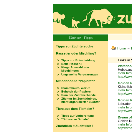
Züchter - Tipps
Tipps zur Züchtersuche
Home
>>
Rassetier oder Mischling?
Links in 
Tipps zur Entscheidung
Neue Rassen?
Waterloo
Kluge Auswahl von
Hobbyzuc
Mischlingen
mehr Info
Ungewollte Verpaarungen
http://ww
Mit oder ohne "Papiere"?
Golden R
Kleine li
Stammbaum- wozu?
mehr Info
Echtheit der Papiere
http://ww
Sinn der Zuchtverbände
Züchter im Zuchtklub vs.
Golden R
nicht organisierter Züchter
Labrador
mehr Info
Tiere aus dem Tierheim?
http://ww
Tipps zur Vorbereitung
Dream of
"Schwarze Schafe"
Golden Re
mehr Info
Zuchtklub = Zuchtklub?
http://dr