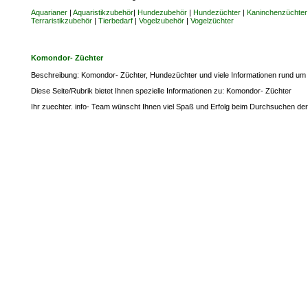
Aquarianer
|
Aquaristikzubehör
|
Hundezubehör
|
Hundezüchter
|
Kaninchenzüchter
Terraristikzubehör
|
Tierbedarf
|
Vogelzubehör
|
Vogelzüchter
Komondor- Züchter
Beschreibung: Komondor- Züchter, Hundezüchter und viele Informationen rund um T
Diese Seite/Rubrik bietet Ihnen spezielle Informationen zu: Komondor- Züchter
Ihr zuechter. info- Team wünscht Ihnen viel Spaß und Erfolg beim Durchsuchen der 