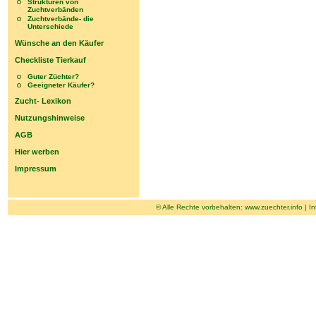
Strukturen von
Zuchtverbänden
Zuchtverbände- die
Unterschiede
Wünsche an den Käufer
Checkliste Tierkauf
Guter Züchter?
Geeigneter Käufer?
Zucht- Lexikon
Nutzungshinweise
AGB
Hier werben
Impressum
© Alle Rechte vorbehalten:
www.zuechter.info
|
In