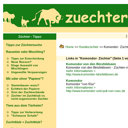
[
Züchter - Tipps
Tipps zur Züchtersuche
Home
>>
Hundezüchter
>> Komondor- Zücht
Rassetier oder Mischling?
Links in "Komondor- Züchter" (Seite 1 vo
Tipps zur Entscheidung
Neue Rassen?
Komondor von den Binsfeldseen
Kluge Auswahl von
Komondor von den Binsfeldseen - Züchten m
Mischlingen
mehr Informationen >
Ungewollte Verpaarungen
http://www.komondor-binsfeldseen.de
Mit oder ohne "Papiere"?
Komondor
Komondor "von Rüx"
Stammbaum- wozu?
mehr Informationen >
Echtheit der Papiere
http://www.komondor-und-puli-von-ruex.de
Sinn der Zuchtverbände
Züchter im Zuchtklub vs.
nicht organisierter Züchter
Tiere aus dem Tierheim?
Tipps zur Vorbereitung
"Schwarze Schafe"
Zuchtklub = Zuchtklub?