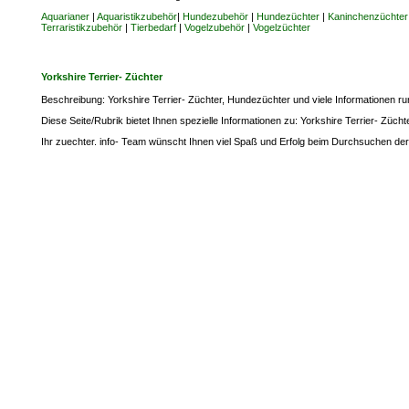
Aquarianer
|
Aquaristikzubehör
|
Hundezubehör
|
Hundezüchter
|
Kaninchenzüchter
Terraristikzubehör
|
Tierbedarf
|
Vogelzubehör
|
Vogelzüchter
Yorkshire Terrier- Züchter
Beschreibung: Yorkshire Terrier- Züchter, Hundezüchter und viele Informationen ru
Diese Seite/Rubrik bietet Ihnen spezielle Informationen zu: Yorkshire Terrier- Zücht
Ihr zuechter. info- Team wünscht Ihnen viel Spaß und Erfolg beim Durchsuchen der 