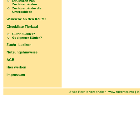
Strukturen von
Zuchtverbänden
Zuchtverbände- die
Unterschiede
Wünsche an den Käufer
Checkliste Tierkauf
Guter Züchter?
Geeigneter Käufer?
Zucht- Lexikon
Nutzungshinweise
AGB
Hier werben
Impressum
© Alle Rechte vorbehalten:
www.zuechter.info
|
In