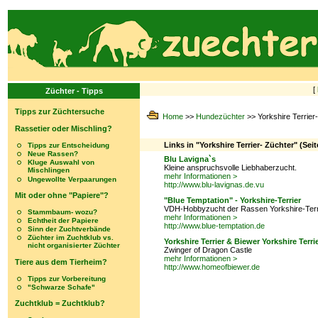
[
Züchter - Tipps
Tipps zur Züchtersuche
Home
>>
Hundezüchter
>> Yorkshire Terrier
Rassetier oder Mischling?
Links in "Yorkshire Terrier- Züchter" (Seit
Tipps zur Entscheidung
Neue Rassen?
Blu Lavigna`s
Kluge Auswahl von
Kleine anspruchsvolle Liebhaberzucht.
Mischlingen
mehr Informationen >
Ungewollte Verpaarungen
http://www.blu-lavignas.de.vu
Mit oder ohne "Papiere"?
"Blue Temptation" - Yorkshire-Terrier
VDH-Hobbyzucht der Rassen Yorkshire-Terr
Stammbaum- wozu?
mehr Informationen >
Echtheit der Papiere
http://www.blue-temptation.de
Sinn der Zuchtverbände
Züchter im Zuchtklub vs.
Yorkshire Terrier & Biewer Yorkshire Terri
nicht organisierter Züchter
Zwinger of Dragon Castle
mehr Informationen >
Tiere aus dem Tierheim?
http://www.homeofbiewer.de
Tipps zur Vorbereitung
"Schwarze Schafe"
Zuchtklub = Zuchtklub?