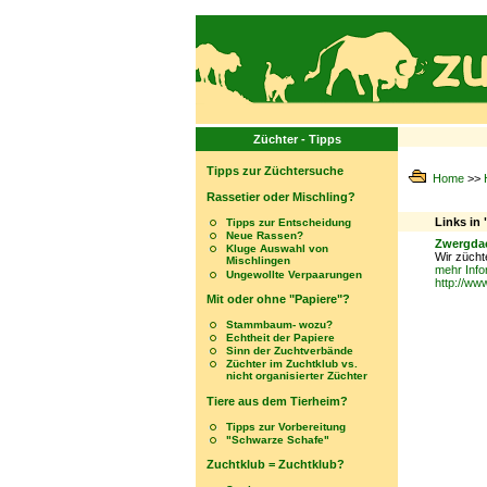
Züchter - Tipps
Tipps zur Züchtersuche
Home
>>
Rassetier oder Mischling?
Links in
Tipps zur Entscheidung
Neue Rassen?
Zwergdac
Kluge Auswahl von
Wir zücht
Mischlingen
mehr Info
Ungewollte Verpaarungen
http://ww
Mit oder ohne "Papiere"?
Stammbaum- wozu?
Echtheit der Papiere
Sinn der Zuchtverbände
Züchter im Zuchtklub vs.
nicht organisierter Züchter
Tiere aus dem Tierheim?
Tipps zur Vorbereitung
"Schwarze Schafe"
Zuchtklub = Zuchtklub?