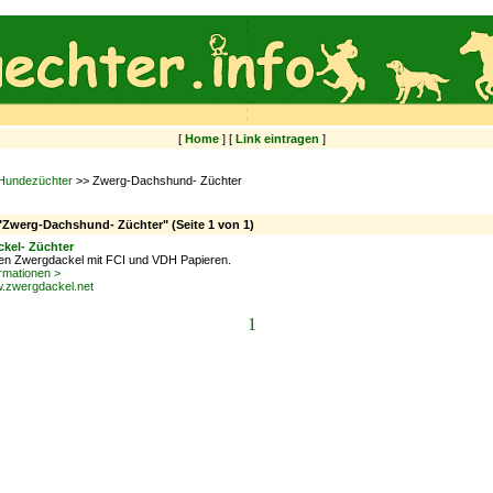
[
Home
] [
Link eintragen
]
Hundezüchter
>> Zwerg-Dachshund- Züchter
 "Zwerg-Dachshund- Züchter" (Seite 1 von 1)
kel- Züchter
en Zwergdackel mit FCI und VDH Papieren.
rmationen >
w.zwergdackel.net
1